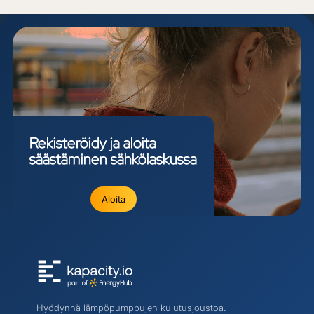
Rekisteröidy
ja
aloita
säästäminen
sähkölaskussa
Aloita
Hyödynnä lämpöpumppujen kulutusjoustoa.