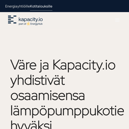
Energiayhtiöille
Kotitalouksille
Väre
ja
Kapacity.io
yhdistivät
osaamisensa
lämpöpumppukotie
hyväksi