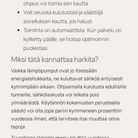
ohjaus voi toimia sen kautta.
Voit seurata kulutustasi ja säästöjä
sovelluksen kautta, jos haluat.
Toiminta on automaattista. Kun palvelu on
kytketty päälle, se hoitaa optimoinnin
puolestasi.
Miksi tätä kannattaa harkita?
Vaikka lämpöpumput ovat jo itsessään
energiatehokkaita, ne kuluttavat sähköä erityisesti
kylmimpään aikaan. Ohjaamalla kulutusta edullisille
tunneille, sähkölaskusta voi leikata pois
ylimääräistä. Käytännön kokemusten perusteella
säästö voi olla jopa pariin kymmeneen prosenttiin
vuodessa ilman, että tarvitsee itse muuttaa omia
tapoja.
Tyypillinen lämpöpumppu käyttää vuodessa