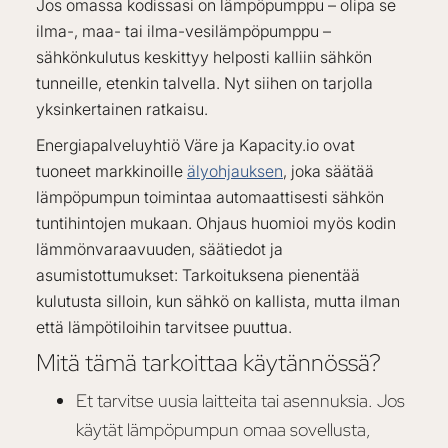
Jos omassa kodissasi on lämpöpumppu – olipa se
ilma-, maa- tai ilma-vesilämpöpumppu –
sähkönkulutus keskittyy helposti kalliin sähkön
tunneille, etenkin talvella. Nyt siihen on tarjolla
yksinkertainen ratkaisu.
Energiapalveluyhtiö Väre ja Kapacity.io ovat
tuoneet markkinoille
älyohjauksen
, joka säätää
lämpöpumpun toimintaa automaattisesti sähkön
tuntihintojen mukaan. Ohjaus huomioi myös kodin
lämmönvaraavuuden, säätiedot ja
asumistottumukset: Tarkoituksena pienentää
kulutusta silloin, kun sähkö on kallista, mutta ilman
että lämpötiloihin tarvitsee puuttua.
Mitä tämä tarkoittaa käytännössä?
Et tarvitse uusia laitteita tai asennuksia. Jos
käytät lämpöpumpun omaa sovellusta,