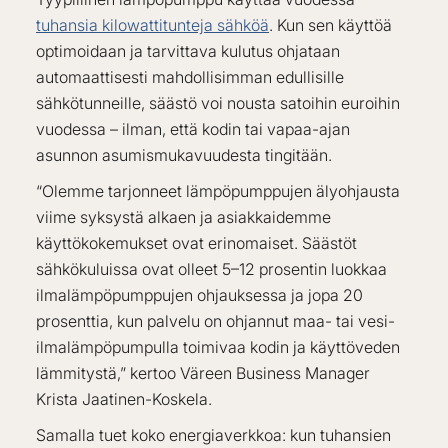
tuhansia kilowattitunteja sähköä
. Kun sen käyttöä
optimoidaan ja tarvittava kulutus ohjataan
automaattisesti mahdollisimman edullisille
sähkötunneille, säästö voi nousta satoihin euroihin
vuodessa – ilman, että kodin tai vapaa-ajan
asunnon asumismukavuudesta tingitään.
“Olemme tarjonneet lämpöpumppujen älyohjausta
viime syksystä alkaen ja asiakkaidemme
käyttökokemukset ovat erinomaiset. Säästöt
sähkökuluissa ovat olleet 5–12 prosentin luokkaa
ilmalämpöpumppujen ohjauksessa ja jopa 20
prosenttia, kun palvelu on ohjannut maa- tai vesi-
ilmalämpöpumpulla toimivaa kodin ja käyttöveden
lämmitystä,” kertoo Väreen Business Manager
Krista Jaatinen-Koskela.
Samalla tuet koko energiaverkkoa: kun tuhansien