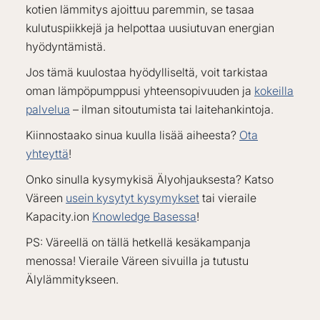
kotien lämmitys ajoittuu paremmin, se tasaa
kulutuspiikkejä ja helpottaa uusiutuvan energian
hyödyntämistä.
Jos tämä kuulostaa hyödylliseltä, voit tarkistaa
oman lämpöpumppusi yhteensopivuuden ja
kokeilla
palvelua
– ilman sitoutumista tai laitehankintoja.
Kiinnostaako sinua kuulla lisää aiheesta?
Ota
yhteyttä
!
Onko sinulla kysymykisä Älyohjauksesta? Katso
Väreen
usein kysytyt kysymykset
tai vieraile
Kapacity.ion
Knowledge Basessa
!
PS: Väreellä on tällä hetkellä kesäkampanja
menossa! Vieraile Väreen sivuilla ja tutustu
Älylämmitykseen.