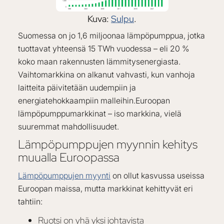
Kuva:
Sulpu
.
Suomessa on jo 1,6 miljoonaa lämpöpumppua, jotka
tuottavat yhteensä 15 TWh vuodessa – eli 20 %
koko maan rakennusten lämmitysenergiasta.
Vaihtomarkkina on alkanut vahvasti, kun vanhoja
laitteita päivitetään uudempiin ja
energiatehokkaampiin malleihin.Euroopan
lämpöpumppumarkkinat – iso markkina, vielä
suuremmat mahdollisuudet.
Lämpöpumppujen myynnin kehitys
muualla Euroopassa
Lämpöpumppujen myynti
on ollut kasvussa useissa
Euroopan maissa, mutta markkinat kehittyvät eri
tahtiin:
Ruotsi on yhä yksi johtavista