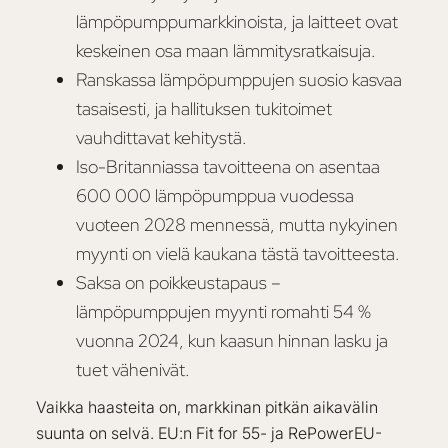
lämpöpumppumarkkinoista, ja laitteet ovat
keskeinen osa maan lämmitysratkaisuja.
Ranskassa lämpöpumppujen suosio kasvaa
tasaisesti, ja hallituksen tukitoimet
vauhdittavat kehitystä.
Iso-Britanniassa tavoitteena on asentaa
600 000 lämpöpumppua vuodessa
vuoteen 2028 mennessä, mutta nykyinen
myynti on vielä kaukana tästä tavoitteesta.
Saksa on poikkeustapaus –
lämpöpumppujen myynti romahti 54 %
vuonna 2024, kun kaasun hinnan lasku ja
tuet vähenivät.
Vaikka haasteita on, markkinan pitkän aikavälin
suunta on selvä. EU:n Fit for 55- ja RePowerEU-