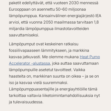
paketit edellyttävät, että vuoteen 2030 mennessä
Eurooppaan on asennettu 50–60 miljoonaa
lämpöpumppua. Kansainvälinen energiajärjestö IEA
arvioi, että vuonna 2050 maailmassa tarvitaan 1,8
miljardia lämpöpumppua ilmastotavoitteiden
saavuttamiseksi.
Lämpöpumput ovat keskeinen ratkaisu
fossiilivapaaseen lämmitykseen, ja markkina
kasvaa jatkuvasti. Me olemme mukana
Heat Pump
Accelerator -alustassa
, joka auttaa saavuttamaan
lämpöpumpuille asetetut tavoitteet. Vaikka
haasteita on, markkinan suunta on oikea – ja se on
iso ja kasvaa vielä suuremmaksi.
Lämpöpumppuasentajille ja energiayhtiöille tämä
tarkoittaa valtavia liiketoimintamahdollisuuksia nyt
ja tulevaisuudessa.