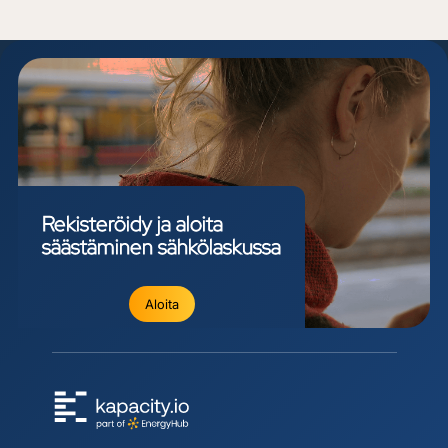
Rekisteröidy
ja
aloita
säästäminen
sähkölaskussa
Aloita