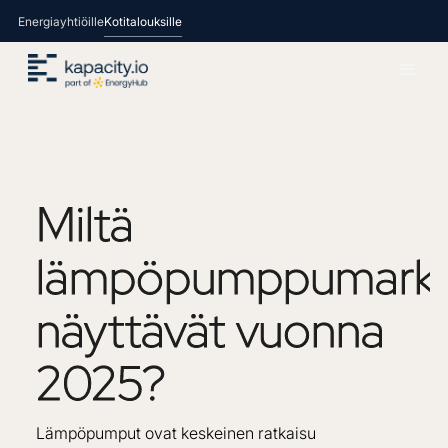
Energiayhtiöille
Kotitalouksille
Miltä
lämpöpumppumarkk
näyttävät
vuonna
2025?
Lämpöpumput ovat keskeinen ratkaisu