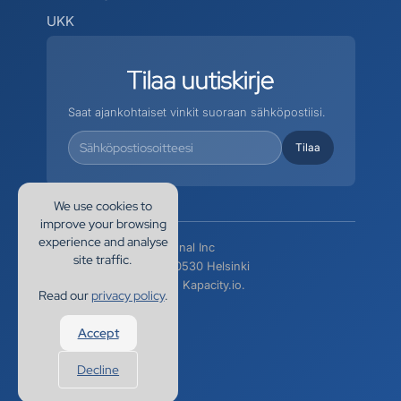
UKK
Tilaa
uutiskirje
Saat ajankohtaiset vinkit suoraan sähköpostiisi.
We use cookies to
improve your browsing
experience and analyse
EnergyHub International Inc
site traffic.
Siltasaarenkatu 10, 00530 Helsinki
Tekijänoikeudet 2025 Kapacity.io.
Read our
privacy policy
.
Tietosuoja
Accept
Sopimusehdot
Evästeasetukset
Decline