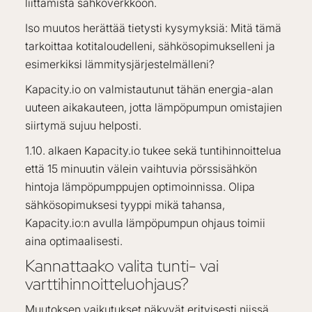
liittämistä sähköverkkoon.
Iso muutos herättää tietysti kysymyksiä: Mitä tämä
tarkoittaa kotitaloudelleni, sähkösopimukselleni ja
esimerkiksi lämmitysjärjestelmälleni?
Kapacity.io on valmistautunut tähän energia-alan
uuteen aikakauteen, jotta lämpöpumpun omistajien
siirtymä sujuu helposti.
1.10. alkaen Kapacity.io tukee sekä tuntihinnoittelua
että 15 minuutin välein vaihtuvia pörssisähkön
hintoja lämpöpumppujen optimoinnissa. Olipa
sähkösopimuksesi tyyppi mikä tahansa,
Kapacity.io:n avulla lämpöpumpun ohjaus toimii
aina optimaalisesti.
Kannattaako valita tunti- vai
varttihinnoitteluohjaus?
Muutoksen vaikutukset näkyvät erityisesti niissä