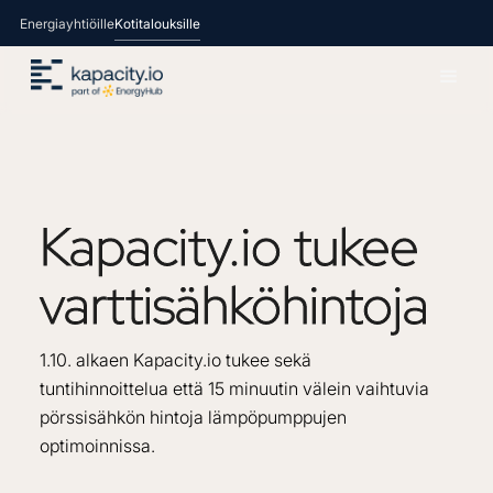
Energiayhtiöille
Kotitalouksille
Kapacity.io
tukee
varttisähköhintoja
1.10. alkaen Kapacity.io tukee sekä
tuntihinnoittelua että 15 minuutin välein vaihtuvia
pörssisähkön hintoja lämpöpumppujen
optimoinnissa.