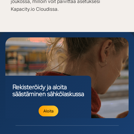
joukossa, milloin voit päivittää asetuksesi
Kapacity.io Cloudissa.
Rekisteröidy
ja
aloita
säästäminen
sähkölaskussa
Aloita