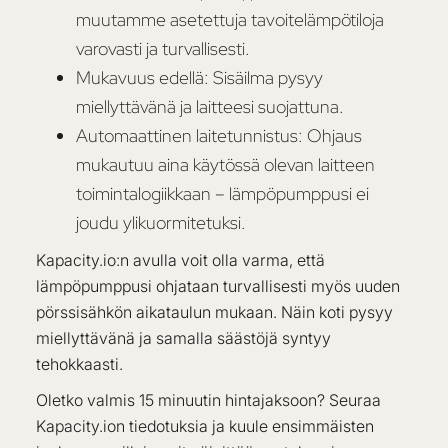
muutamme asetettuja tavoitelämpötiloja
varovasti ja turvallisesti.
Mukavuus edellä: Sisäilma pysyy
miellyttävänä ja laitteesi suojattuna.
Automaattinen laitetunnistus: Ohjaus
mukautuu aina käytössä olevan laitteen
toimintalogiikkaan – lämpöpumppusi ei
joudu ylikuormitetuksi.
Kapacity.io:n avulla voit olla varma, että
lämpöpumppusi ohjataan turvallisesti myös uuden
pörssisähkön aikataulun mukaan. Näin koti pysyy
miellyttävänä ja samalla säästöjä syntyy
tehokkaasti.
Oletko valmis 15 minuutin hintajaksoon? Seuraa
Kapacity.ion tiedotuksia ja kuule ensimmäisten