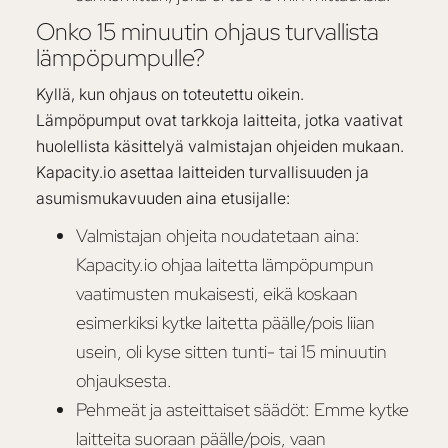
Onko 15 minuutin ohjaus turvallista
lämpöpumpulle?
Kyllä, kun ohjaus on toteutettu oikein.
Lämpöpumput ovat tarkkoja laitteita, jotka vaativat
huolellista käsittelyä valmistajan ohjeiden mukaan.
Kapacity.io asettaa laitteiden turvallisuuden ja
asumismukavuuden aina etusijalle:
Valmistajan ohjeita noudatetaan aina:
Kapacity.io ohjaa laitetta lämpöpumpun
vaatimusten mukaisesti, eikä koskaan
esimerkiksi kytke laitetta päälle/pois liian
usein, oli kyse sitten tunti- tai 15 minuutin
ohjauksesta.
Pehmeät ja asteittaiset säädöt: Emme kytke
laitteita suoraan päälle/pois, vaan