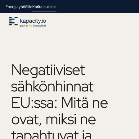
Energiayhtiöille
Kotitalouksille
Negatiiviset
sähkönhinnat
EU:ssa:
Mitä
ne
ovat,
miksi
ne
tapahtuvat
ja