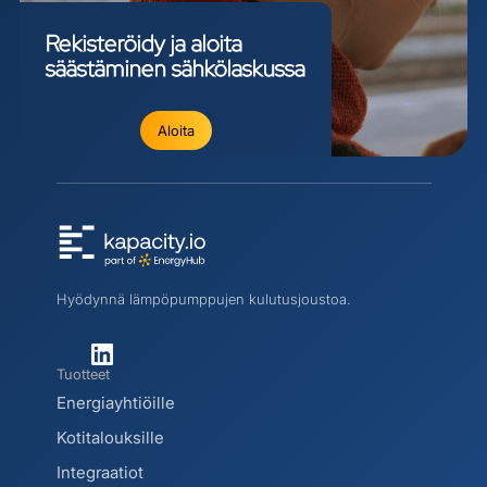
Rekisteröidy
ja
aloita
säästäminen
sähkölaskussa
Aloita
Hyödynnä lämpöpumppujen kulutusjoustoa.
Tuotteet
Energiayhtiöille
Kotitalouksille
Integraatiot