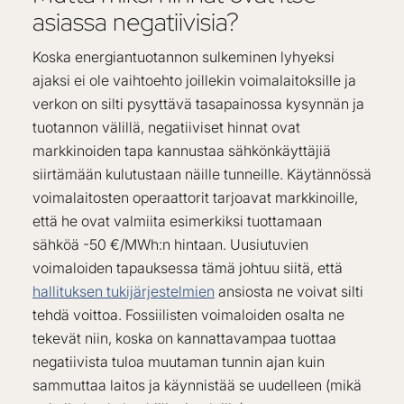
asiassa negatiivisia?
Koska energiantuotannon sulkeminen lyhyeksi
ajaksi ei ole vaihtoehto joillekin voimalaitoksille ja
verkon on silti pysyttävä tasapainossa kysynnän ja
tuotannon välillä, negatiiviset hinnat ovat
markkinoiden tapa kannustaa sähkönkäyttäjiä
siirtämään kulutustaan näille tunneille. Käytännössä
voimalaitosten operaattorit tarjoavat markkinoille,
että he ovat valmiita esimerkiksi tuottamaan
sähköä -50 €/MWh:n hintaan. Uusiutuvien
voimaloiden tapauksessa tämä johtuu siitä, että
hallituksen tukijärjestelmien
ansiosta ne voivat silti
tehdä voittoa. Fossiilisten voimaloiden osalta ne
tekevät niin, koska on kannattavampaa tuottaa
negatiivista tuloa muutaman tunnin ajan kuin
sammuttaa laitos ja käynnistää se uudelleen (mikä