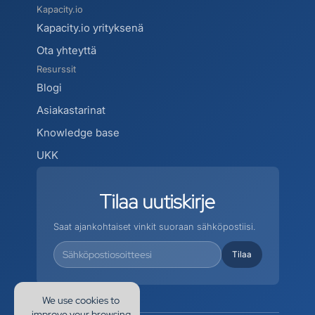
Kapacity.io
Kapacity.io yrityksenä
Ota yhteyttä
Resurssit
Blogi 
Asiakastarinat
Knowledge base
UKK
Tilaa
uutiskirje
Saat ajankohtaiset vinkit suoraan sähköpostiisi.
We use cookies to
improve your browsing