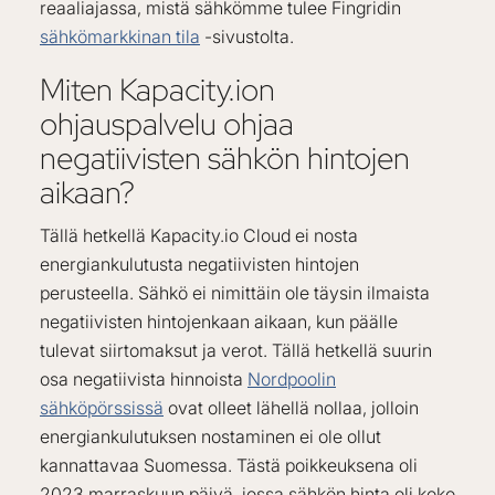
reaaliajassa, mistä sähkömme tulee Fingridin
sähkömarkkinan tila
-sivustolta.
Miten Kapacity.ion
ohjauspalvelu ohjaa
negatiivisten sähkön hintojen
aikaan?
Tällä hetkellä Kapacity.io Cloud ei nosta
energiankulutusta negatiivisten hintojen
perusteella. Sähkö ei nimittäin ole täysin ilmaista
negatiivisten hintojenkaan aikaan, kun päälle
tulevat siirtomaksut ja verot. Tällä hetkellä suurin
osa negatiivista hinnoista
Nordpoolin
sähköpörssissä
ovat olleet lähellä nollaa, jolloin
energiankulutuksen nostaminen ei ole ollut
kannattavaa Suomessa. Tästä poikkeuksena oli
2023 marraskuun päivä, jossa sähkön hinta oli koko