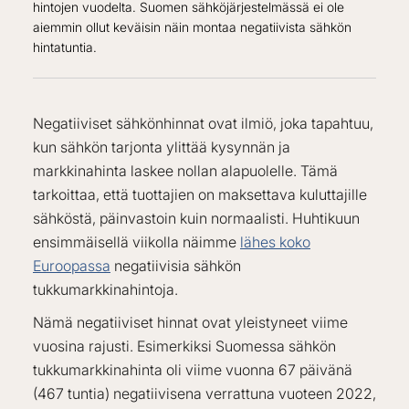
hintojen vuodelta. Suomen sähköjärjestelmässä ei ole
aiemmin ollut keväisin näin montaa negatiivista sähkön
hintatuntia.
Negatiiviset sähkönhinnat ovat ilmiö, joka tapahtuu,
kun sähkön tarjonta ylittää kysynnän ja
markkinahinta laskee nollan alapuolelle. Tämä
tarkoittaa, että tuottajien on maksettava kuluttajille
sähköstä, päinvastoin kuin normaalisti. Huhtikuun
ensimmäisellä viikolla näimme
lähes koko
Euroopassa
negatiivisia sähkön
tukkumarkkinahintoja.
Nämä negatiiviset hinnat ovat yleistyneet viime
vuosina rajusti. Esimerkiksi Suomessa sähkön
tukkumarkkinahinta oli viime vuonna 67 päivänä
(467 tuntia) negatiivisena verrattuna vuoteen 2022,