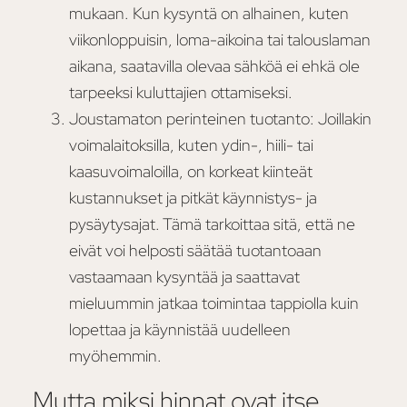
mukaan. Kun kysyntä on alhainen, kuten
viikonloppuisin, loma-aikoina tai talouslaman
aikana, saatavilla olevaa sähköä ei ehkä ole
tarpeeksi kuluttajien ottamiseksi.
Joustamaton perinteinen tuotanto: Joillakin
voimalaitoksilla, kuten ydin-, hiili- tai
kaasuvoimaloilla, on korkeat kiinteät
kustannukset ja pitkät käynnistys- ja
pysäytysajat. Tämä tarkoittaa sitä, että ne
eivät voi helposti säätää tuotantoaan
vastaamaan kysyntää ja saattavat
mieluummin jatkaa toimintaa tappiolla kuin
lopettaa ja käynnistää uudelleen
myöhemmin.
Mutta miksi hinnat ovat itse