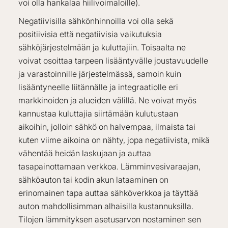
voi olla hankalaa hiilivoimaloille).
Negatiivisilla sähkönhinnoilla voi olla sekä
positiivisia että negatiivisia vaikutuksia
sähköjärjestelmään ja kuluttajiin. Toisaalta ne
voivat osoittaa tarpeen lisääntyvälle joustavuudelle
ja varastoinnille järjestelmässä, samoin kuin
lisääntyneelle liitännälle ja integraatiolle eri
markkinoiden ja alueiden välillä. Ne voivat myös
kannustaa kuluttajia siirtämään kulutustaan
aikoihin, jolloin sähkö on halvempaa, ilmaista tai
kuten viime aikoina on nähty, jopa negatiivista, mikä
vähentää heidän laskujaan ja auttaa
tasapainottamaan verkkoa. Lämminvesivaraajan,
sähköauton tai kodin akun lataaminen on
erinomainen tapa auttaa sähköverkkoa ja täyttää
auton mahdollisimman alhaisilla kustannuksilla.
Tilojen lämmityksen asetusarvon nostaminen sen