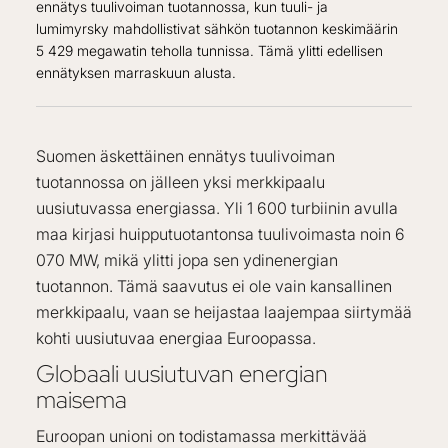
ennätys tuulivoiman tuotannossa, kun tuuli- ja
lumimyrsky mahdollistivat sähkön tuotannon keskimäärin
5 429 megawatin teholla tunnissa. Tämä ylitti edellisen
ennätyksen marraskuun alusta.
Suomen äskettäinen ennätys tuulivoiman
tuotannossa on jälleen yksi merkkipaalu
uusiutuvassa energiassa. Yli 1 600 turbiinin avulla
maa kirjasi huipputuotantonsa tuulivoimasta noin 6
070 MW, mikä ylitti jopa sen ydinenergian
tuotannon. Tämä saavutus ei ole vain kansallinen
merkkipaalu, vaan se heijastaa laajempaa siirtymää
kohti uusiutuvaa energiaa Euroopassa.
Globaali uusiutuvan energian
maisema
Euroopan unioni on todistamassa merkittävää