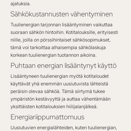
ajatuksia.
Sähkökustannusten vähentyminen
Tuulienergian tarjonnan lisääntyminen vaikuttaa
suoraan sähkön hintoihin. Kotitalouksille, erityisesti
niille, joilla on pörssihintaiset sähkösopimukset,
tämä voi tarkoittaa alhaisempia sähkölaskuja
korkean tuulienergian tuotannon aikoina.
Puhtaan energian lisääntynyt käyttö
Lisääntyneen tuulienergian myötä kotitaloudet
käyttävät yhä enemmän uusiutuvista lähteistä
peräisin olevaa sähköä. Tämä siirtymä tukee
ympäristön kestävyyttä ja auttaa vähentämään
yksittäisten kotitalouksien hiilijalanjälkeä.
Energiariippumattomuus
Uusiutuvien energialähteiden, kuten tuulienergian,