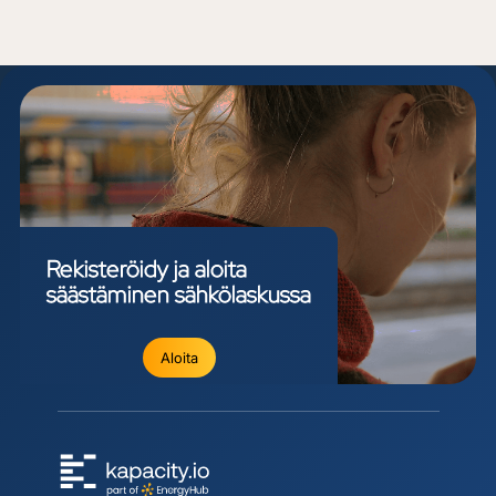
Rekisteröidy
ja
aloita
säästäminen
sähkölaskussa
Aloita