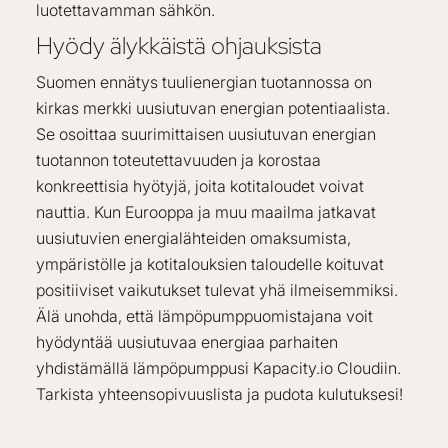
luotettavamman sähkön.
Hyödy älykkäistä ohjauksista
Suomen ennätys tuulienergian tuotannossa on
kirkas merkki uusiutuvan energian potentiaalista.
Se osoittaa suurimittaisen uusiutuvan energian
tuotannon toteutettavuuden ja korostaa
konkreettisia hyötyjä, joita kotitaloudet voivat
nauttia. Kun Eurooppa ja muu maailma jatkavat
uusiutuvien energialähteiden omaksumista,
ympäristölle ja kotitalouksien taloudelle koituvat
positiiviset vaikutukset tulevat yhä ilmeisemmiksi.
Älä unohda, että lämpöpumppuomistajana voit
hyödyntää uusiutuvaa energiaa parhaiten
yhdistämällä lämpöpumppusi Kapacity.io Cloudiin.
Tarkista yhteensopivuuslista ja pudota kulutuksesi!