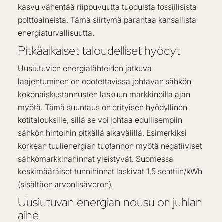
kasvu vähentää riippuvuutta tuoduista fossiilisista
polttoaineista. Tämä siirtymä parantaa kansallista
energiaturvallisuutta.
Pitkäaikaiset taloudelliset hyödyt
Uusiutuvien energialähteiden jatkuva
laajentuminen on odotettavissa johtavan sähkön
kokonaiskustannusten laskuun markkinoilla ajan
myötä. Tämä suuntaus on erityisen hyödyllinen
kotitalouksille, sillä se voi johtaa edullisempiin
sähkön hintoihin pitkällä aikavälillä. Esimerkiksi
korkean tuulienergian tuotannon myötä negatiiviset
sähkömarkkinahinnat yleistyvät. Suomessa
keskimääräiset tunnihinnat laskivat 1,5 senttiin/kWh
(sisältäen arvonlisäveron).
Uusiutuvan energian nousu on juhlan
aihe