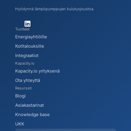
Hyödynnä lämpöpumppujen kulutusjoustoa.
Tuotteet
Energiayhtiöille
Kotitalouksille
Integraatiot
Kapacity.io
Kapacity.io yrityksenä
Ota yhteyttä
Resurssit
Blogi 
Asiakastarinat
Knowledge base
UKK