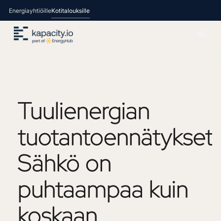
Energiayhtiöille
Kotitalouksille
Tuulienergian
tuotantoennätykset:
Sähkö
on
puhtaampaa
kuin
koskaan