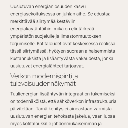
Uusiutuvan energian osuuden kasvu
energiasekoituksessa on juhlan aihe. Se edustaa
merkittävää siirtymää kestäviin
energiakäytäntöihin, mikä on elintärkeää
ympäristön suojelulle ja ilmastonmuutoksen
torjumiselle. Kotitaloudet ovat keskeisessä roolissa
tässä siirtymässä, hyötyen suoraan alhaisemmista
kustannuksista ja lisääntyvästä vakaudesta, jonka
uusiutuvat energialähteet tarjoavat.
Verkon modernisointi ja
tulevaisuudennäkymät
Tuulienergian lisääntyvän integraation tukemiseksi
on todennäköistä, että sähköverkon infrastruktuuria
päivitetään. Tämä kehitys ei ainoastaan varmista
uusiutuvan energian tehokasta jakelua, vaan lupaa
myös kotitalouksille johdonmukaisemman ja