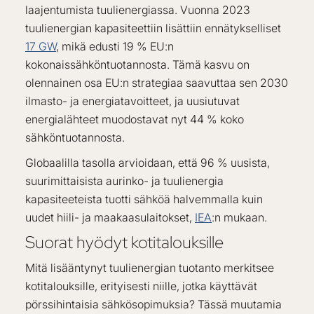
laajentumista tuulienergiassa. Vuonna 2023
tuulienergian kapasiteettiin lisättiin ennätykselliset
17 GW
, mikä edusti 19 % EU:n
kokonaissähköntuotannosta. Tämä kasvu on
olennainen osa EU:n strategiaa saavuttaa sen 2030
ilmasto- ja energiatavoitteet, ja uusiutuvat
energialähteet muodostavat nyt 44 % koko
sähköntuotannosta.
Globaalilla tasolla arvioidaan, että 96 % uusista,
suurimittaisista aurinko- ja tuulienergia
kapasiteeteista tuotti sähköä halvemmalla kuin
uudet hiili- ja maakaasulaitokset,
IEA
:n mukaan.
Suorat hyödyt kotitalouksille
Mitä lisääntynyt tuulienergian tuotanto merkitsee
kotitalouksille, erityisesti niille, jotka käyttävät
pörssihintaisia sähkösopimuksia? Tässä muutamia