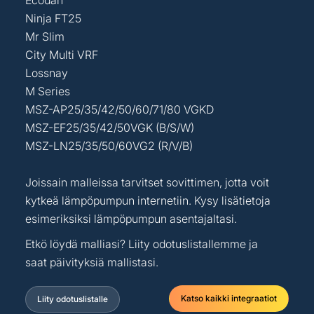
Ninja FT25
Mr Slim
City Multi VRF
Lossnay
M Series
MSZ-AP25/35/42/50/60/71/80 VGKD
MSZ-EF25/35/42/50VGK (B/S/W)
MSZ-LN25/35/50/60VG2 (R/V/B)
Joissain malleissa tarvitset sovittimen, jotta voit
kytkeä lämpöpumpun internetiin. Kysy lisätietoja
esimeriksiksi lämpöpumpun asentajaltasi.
Etkö löydä malliasi? Liity odotuslistallemme ja
saat päivityksiä mallistasi.
Katso kaikki integraatiot
Liity odotuslistalle