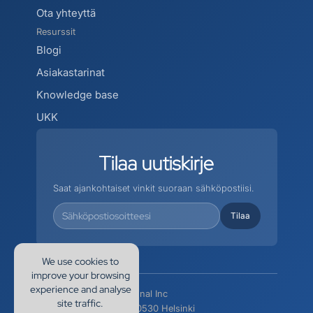
Ota yhteyttä
Resurssit
Blogi 
Asiakastarinat
Knowledge base
UKK
Tilaa
uutiskirje
Saat ajankohtaiset vinkit suoraan sähköpostiisi.
We use cookies to
improve your browsing
experience and analyse
EnergyHub International Inc
site traffic.
Siltasaarenkatu 10, 00530 Helsinki