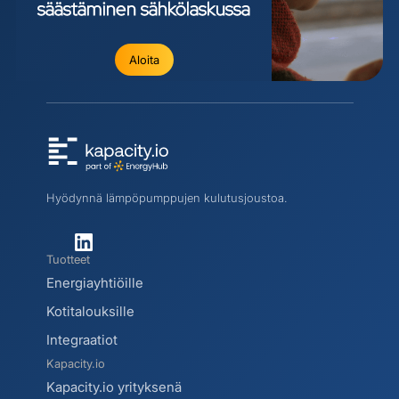
säästäminen
sähkölaskussa
Aloita
Hyödynnä lämpöpumppujen kulutusjoustoa.
Tuotteet
Energiayhtiöille
Kotitalouksille
Integraatiot
Kapacity.io
Kapacity.io yrityksenä