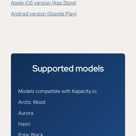
Apple iOS version (App Store)
Android version (Google Play)
Supported
models
Models compatible with Kapacity.io:
Arctic Wood
Aurora
Haori
Polar Black